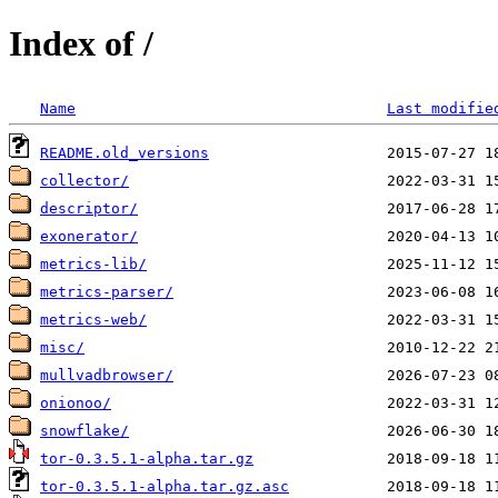
Index of /
Name
Last modifie
README.old_versions
collector/
descriptor/
exonerator/
metrics-lib/
metrics-parser/
metrics-web/
misc/
mullvadbrowser/
onionoo/
snowflake/
tor-0.3.5.1-alpha.tar.gz
tor-0.3.5.1-alpha.tar.gz.asc